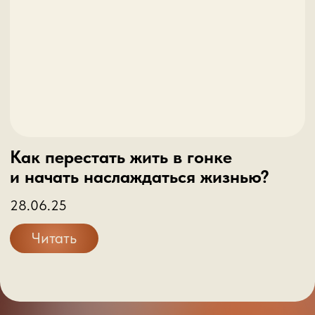
art.s.vladislav@gmail.com
Вы также можете заполнить
короткую форму, я свяжусь с вами
самостоятельно в течение 20 минут
+7
Даю согласие на обработку персональных
данных
Связаться со мной
Владислав
Политика
Баженов
конфиденциальности
психолог